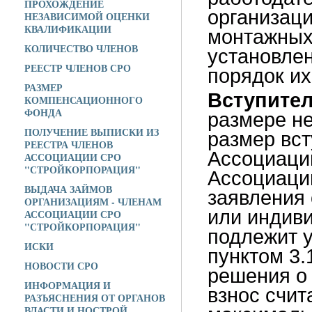
ПРОХОЖДЕНИЕ
организац
НЕЗАВИСИМОЙ ОЦЕНКИ
КВАЛИФИКАЦИИ
монтажных
КОЛИЧЕСТВО ЧЛЕНОВ
установлен
РЕЕСТР ЧЛЕНОВ СРО
порядок их
РАЗМЕР
Вступите
КОМПЕНСАЦИОННОГО
ФОНДА
размере не
ПОЛУЧЕНИЕ ВЫПИСКИ ИЗ
размер вст
РЕЕСТРА ЧЛЕНОВ
Ассоциаци
АССОЦИАЦИИ СРО
"СТРОЙКОРПОРАЦИЯ"
Ассоциаци
ВЫДАЧА ЗАЙМОВ
заявления 
ОРГАНИЗАЦИЯМ - ЧЛЕНАМ
или индив
АССОЦИАЦИИ СРО
"СТРОЙКОРПОРАЦИЯ"
подлежит у
ИСКИ
пунктом 3.
НОВОСТИ СРО
решения о 
ИНФОРМАЦИЯ И
взнос счит
РАЗЪЯСНЕНИЯ ОТ ОРГАНОВ
ВЛАСТИ И НОСТРОЙ