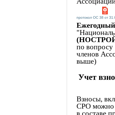
Ассоциации 
протокол ОС 38 от 31.
Ежегодный
"Националь
(НОСТРО
по вопросу
членов Ассо
выше)
Учет взн
Взносы, вкл
СРО можно 
в составе п