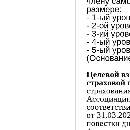
члену само
размере:
- 1-ый уро
- 2-ой уров
- 3-ий уро
- 4-ый уро
- 5-ый уро
(Основание
Целевой вз
страховой
страховани
Ассоциации
соответств
от 31.03.20
повестки д