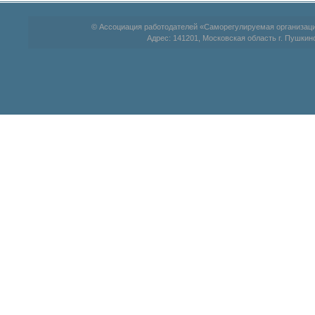
© Ассоциация работодателей «Саморегулируемая организац
Адрес: 141201, Московская область г. Пушкино,