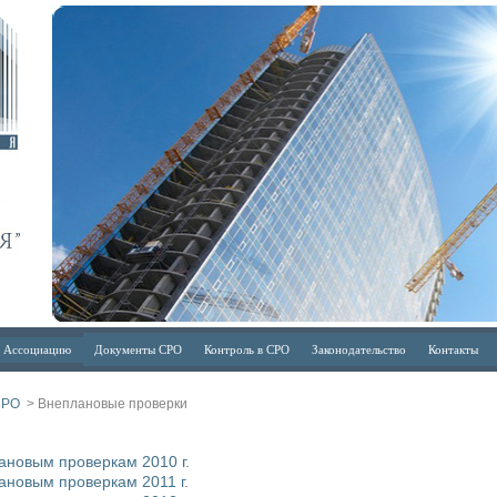
в Ассоциацию
Документы СРО
Контроль в СРО
Законодательство
Контакты
 СРО
> Внеплановые проверки
ановым проверкам 2010 г.
новым проверкам 2011 г.