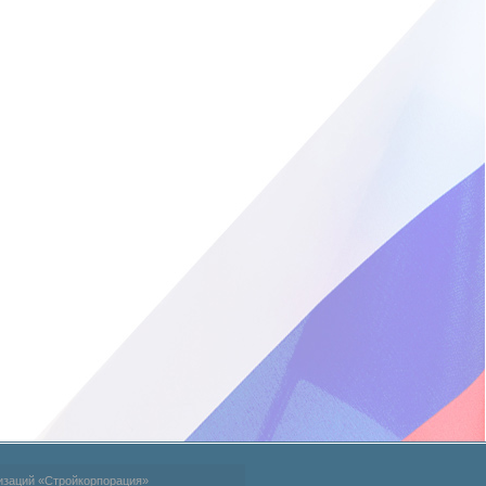
изаций «Стройкорпорация»