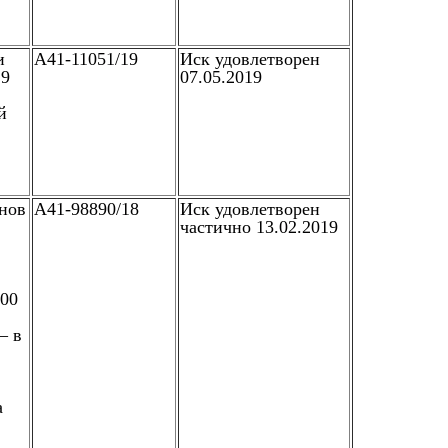
и
А41-11051/19
Иск удовлетворен
19
07.05.2019
й
енов
А41-98890/18
Иск удовлетворен
частично 13.02.2019
000
– в
а