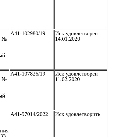
А41-102980/19
Иск удовлетворен
л №
14.01.2020
ый
А41-107826/19
Иск удовлетворен
л №
11.02.2020
ый
А41-97014/2022
Иск удовлетворить
ания
533