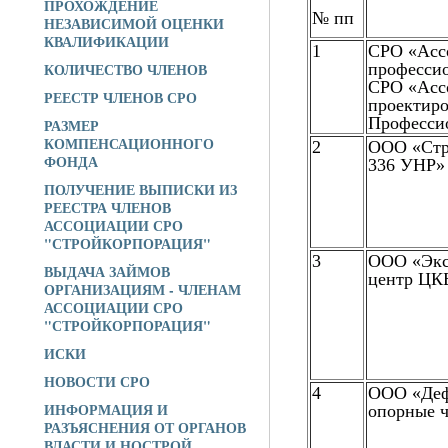
ПРОХОЖДЕНИЕ
№ пп
НЕЗАВИСИМОЙ ОЦЕНКИ
КВАЛИФИКАЦИИ
1
СРО «Асс
КОЛИЧЕСТВО ЧЛЕНОВ
профессио
СРО «Асс
РЕЕСТР ЧЛЕНОВ СРО
проектир
Професси
РАЗМЕР
КОМПЕНСАЦИОННОГО
2
ООО «Стр
ФОНДА
336 УНР»
ПОЛУЧЕНИЕ ВЫПИСКИ ИЗ
РЕЕСТРА ЧЛЕНОВ
АССОЦИАЦИИ СРО
"СТРОЙКОРПОРАЦИЯ"
3
ООО «Экс
ВЫДАЧА ЗАЙМОВ
центр ЦК
ОРГАНИЗАЦИЯМ - ЧЛЕНАМ
АССОЦИАЦИИ СРО
"СТРОЙКОРПОРАЦИЯ"
ИСКИ
НОВОСТИ СРО
4
ООО «Деф
ИНФОРМАЦИЯ И
опорные ч
РАЗЪЯСНЕНИЯ ОТ ОРГАНОВ
ВЛАСТИ И НОСТРОЙ