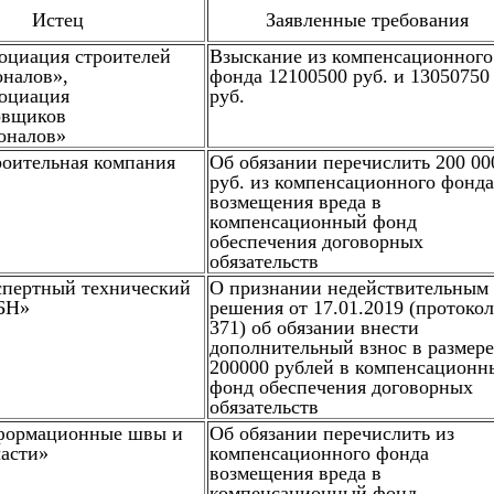
Истец
Заявленные требования
оциация строителей
Взыскание из компенсационного
налов»,
фонда 12100500 руб. и 13050750
оциация
руб.
овщиков
оналов»
оительная компания
Об обязании перечислить 200 00
руб. из компенсационного фонда
возмещения вреда в
компенсационный фонд
обеспечения договорных
обязательств
пертный технический
О признании недействительным
БН»
решения от 17.01.2019 (протоко
371) об обязании внести
дополнительный взнос в размере
200000 рублей в компенсационн
фонд обеспечения договорных
обязательств
ормационные швы и
Об обязании перечислить из
асти»
компенсационного фонда
возмещения вреда в
компенсационный фонд