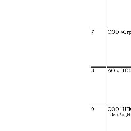
7
ООО «Стр
8
АО «НПО
9
ООО "НП
"ЭкоВодИ