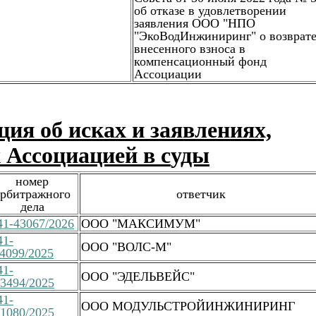
об отказе в удовлетворении
заявления ООО "НПО
"ЭкоВодИнжиниринг" о возврат
внесенного взноса в
компенсационный фонд
Ассоциации
ия об исках и заявлениях,
 Ассоциацией в с
уды
номер
арбитражного
ответчик
дела
1-43067/2026
ООО "МАКСИМУМ"
41-
ООО "ВОЛС-М"
4099/2025
41-
ООО "ЭДЕЛЬВЕЙС"
3494/2025
41-
ООО МОДУЛЬСТРОЙИНЖИНИРИНГ
1080/2025