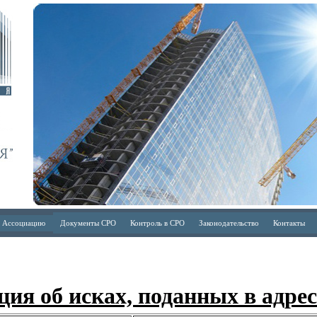
в Ассоциацию
Документы СРО
Контроль в СРО
Законодательство
Контакты
ия об исках, поданных в адре